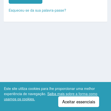
Esqueceu-se da sua palavra-passe?
Este site utiliza cookies para lhe proporcionar uma melhor
experiência de navegação.
Saiba mais sobre a forma como
usamos os cookies.
Copyright © 2026
Eleven Systems
.
Todos os
mobiave
pt
Aceitar essenciais
direitos reservados.