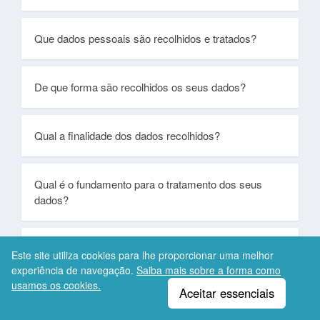
Que dados pessoais são recolhidos e tratados?
De que forma são recolhidos os seus dados?
Qual a finalidade dos dados recolhidos?
Qual é o fundamento para o tratamento dos seus
dados?
Com quem são partilhados os seus dados?
Este site utiliza cookies para lhe proporcionar uma melhor
^
experiência de navegação.
Saiba mais sobre a forma como
usamos os cookies.
Copyright © 2026
Eleven Systems
.
Todos os
mobiave
pt
Aceitar essenciais
"COOKIES"
direitos reservados.